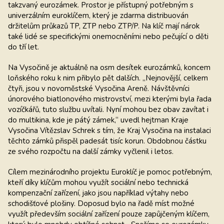
takzvaný eurozámek. Prostor je přístupný potřebným s
univerzálním euroklíčem, který je zdarma distribuován
držitelům průkazů TP, ZTP nebo ZTP/P. Na klíč mají nárok
také lidé se specifickými onemocněními nebo pečující o děti
do tří let.
Na Vysočině je aktuálně na osm desítek eurozámků, koncem
loňského roku k nim přibylo pět dalších. „Nejnovější, celkem
čtyři, jsou v novoměstské Vysočina Areně. Návštěvníci
únorového biatlonového mistrovství, mezi kterými byla řada
vozíčkářů, tuto službu uvítali. Nyní mohou bez obav zavítat i
do multikina, kde je pátý zámek,“ uvedl hejtman Kraje
Vysočina Vítězslav Schrek s tím, že Kraj Vysočina na instalaci
těchto zámků přispěl padesát tisíc korun. Obdobnou částku
ze svého rozpočtu na další zámky vyčlenil i letos.
Cílem mezinárodního projektu Euroklíč je pomoc potřebným,
kteří díky klíčům mohou využít sociální nebo technická
kompenzační zařízení, jako jsou například výtahy nebo
schodišťové plošiny. Doposud bylo na řadě míst možné
využít především sociální zařízení pouze zapůjčeným klíčem,