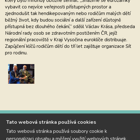
který bylo mnohdy obtížné sehnat. „Snažíme se eurozámky
vybavit co nejvíce veřejnosti přístupných prostor a
zjednodušit tak hendikepovaným nebo rodičům malých dětí
běžný život, kdy budou sociální a další zařízení důstojně
přístupná bez dlouhého čekání,“ sdělil Václav Krása, předseda
Národní rady osob se zdravotním postižením ČR, jejíž
regionální pracoviště v Kraji Vysočina euroklíče distribuuje.
Zapůjčení klíčů rodičům dětí do tří let zajišťuje organizace Síť
pro rodinu.
Tato webová stránka používá cookies
Národní rada osob se zdravotním
Tato webová stránka používá soubory cookie k
postižením ČR, z.s.
personalizaci obsahu a měření využití webových stránek,