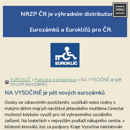
MENU
NRZP ČR je výhradním distributorem
Eurozámků a Euroklíčů pro ČR.
EUROKLÍČ
»
Publicita a propagace
»
NA VYSOČINĚ je pět
nových eurozámků.
NA VYSOČINĚ je pět nových eurozámků.
Osoby se zdravotním postižením, vozíčkáři nebo rodiny s
malými dětmi mají při návštěvě jihlavského multikina Cinestar
možnost kdykoliv využít pro ně vyhrazeného sociálního
zařízení. Na toaletách v nejvyšším podlaží nákupního centra, v
blízkosti kinosálů, byl za podpory Kraje Vysočina naistalován